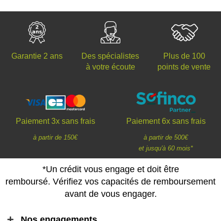
Des spécialistes
Plus de 100
Garantie 2 ans
à votre écoute
points de vente
Paiement 3x sans frais
Paiement 6x sans frais
à partir de 150€
à partir de 500€
et jusqu'à 60 mois*
*Un crédit vous engage et doit être
remboursé. Vérifiez vos capacités de remboursement
avant de vous engager.
Nos engagements