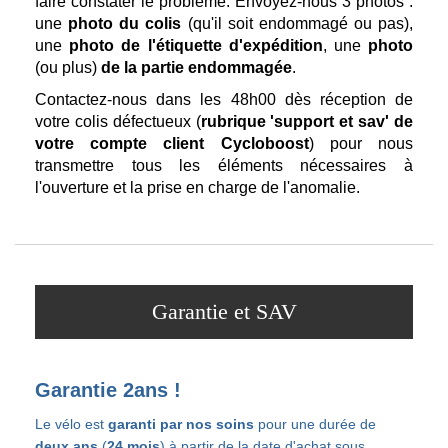
faire constater le problème. Envoyez-nous 3 photos :
une
photo du colis
(qu'il soit endommagé ou pas),
une
photo de l'étiquette d'expédition
, une
photo
(ou plus)
de la partie endommagée
.
Contactez-nous dans les 48h00 dès réception de
votre colis défectueux (
rubrique 'support et sav' de
votre compte client Cycloboost
) pour nous
transmettre tous les éléments nécessaires à
l'ouverture et la prise en charge de l'anomalie.
Garantie et SAV
Garantie 2ans !
Le vélo est
garanti par nos soins
pour une durée
de
deux ans
(
24 mois
) à partir de la date d'achat
sous