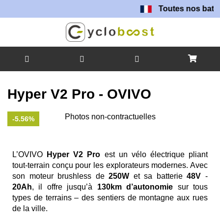
Toutes nos batteries sont
Allez
au
Hyper V2 Pro - OVIVO
contenu
Skip
Photos non-contractuelles
-5.56%
to
Skip
the
to
end
the
L’OVIVO
Hyper V2 Pro
est un vélo électrique pliant
of
beginning
tout-terrain conçu pour les explorateurs modernes. Avec
the
of
son moteur brushless de
250W
et sa batterie
48V
-
images
the
20Ah
, il offre jusqu’à
130km d’autonomie
sur tous
gallery
images
types de terrains – des sentiers de montagne aux rues
gallery
de la ville.