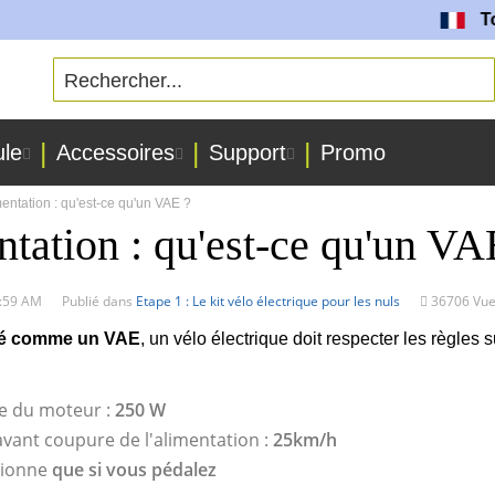
Toute
ule
Accessoires
Support
Promo
ntation : qu'est-ce qu'un VAE ?
tation : qu'est-ce qu'un VA
2:59 AM
Publié dans
Etape 1 : Le kit vélo électrique pour les nuls
36706 Vue
éré comme un VAE
, un vélo électrique doit respecter les règles s
e du moteur :
250 W
vant coupure de l'alimentation :
25km/h
tionne
que si vous pédalez