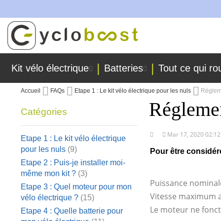
ont fabriquées dans nos ateliers !
Allez
au
contenu
Kit vélo électrique
Batteries
Tout ce qui ro
Accueil
FAQs
Etape 1 : Le kit vélo électrique pour les nuls
Régleme
Réglemen
Catégories
Mar 17, 2020 02:1
Etape 1 : Le kit vélo électrique
pour les nuls
(9)
Pour être consid
Etape 2 : Puis-je installer moi-
même mon kit ?
(3)
Puissance nominal
Etape 3 : Quel moteur pour mon
Vitesse maximum a
vélo électrique ?
(15)
Le moteur ne fonc
Etape 4 : Quelle batterie pour