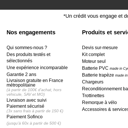
*Un crédit vous engage et d
Nos engagements
Produits et serv
Qui sommes-nous ?
Devis sur-mesure
Des produits testés et
Kit complet
sélectionnés
Moteur seul
Une expérience incomparable
Batterie PVC
made in Cy
Garantie 2 ans
Batterie trapèze
made in
Livraison gratuite en France
Chargeurs
métropolitaine
Reconditionnement bat
(à partir de 100€ d'achat, hors
véhicule, SAV et MO)
Trottinettes
Livraison avec suivi
Remorque à vélo
Paiement sécurisé
Accessoires & service
(3x sans frais à partir de 150 €)
Paiement Sofinco
(jusqu'à 60x à partir de 500 €)