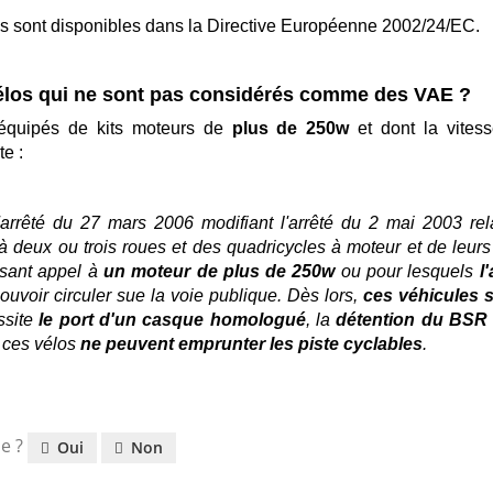
les sont disponibles dans la Directive Européenne 2002/24/EC.
vélos qui ne sont pas considérés comme des VAE ?
s équipés de kits moteurs de
plus de 250w
et dont la vitess
e :
'arrêté du 27 mars 2006 modifiant l'arrêté du 2 mai 2003 rela
à deux ou trois roues et des quadricycles à moteur et de leurs
isant appel à
un moteur de plus de 250w
ou pour lesquels
l
ouvoir circuler sue la voie publique. Dès lors,
ces véhicules 
essite
le port d'un casque homologué
, la
détention du BSR
 ces vélos
ne peuvent emprunter les piste cyclables
.
le ?
Oui
Non