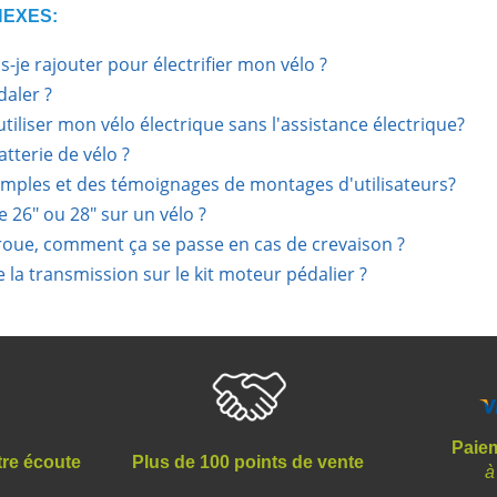
NEXES:
-je rajouter pour électrifier mon vélo ?
daler ?
utiliser mon vélo électrique sans l'assistance électrique?
tterie de vélo ?
mples et des témoignages de montages d'utilisateurs?
e 26" ou 28" sur un vélo ?
oue, comment ça se passe en cas de crevaison ?
e la transmission sur le kit moteur pédalier ?
Paiem
tre écoute
Plus de 100 points de vente
à