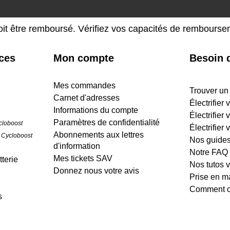
oit être remboursé. Vérifiez vos capacités de rembours
ices
Mon compte
Besoin d
Mes commandes
Trouver un
Carnet d'adresses
Électrifier
Informations du compte
Électrifier 
Paramètres de confidentialité
cloboost
Électrifier 
Abonnements aux lettres
 Cycloboost
Nos guide
d'information
Notre FAQ
Mes tickets SAV
terie
Nos tutos 
Donnez nous votre avis
Prise en m
Comment cr
s