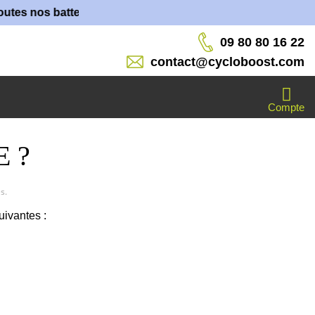
s nos batteries sont fabriquées dans nos ateliers !
09 80 80 16 22
contact@cycloboost.com
Compte
E ?
s.
uivantes :