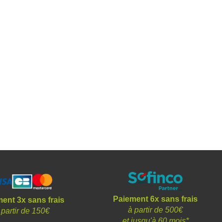
Paiement 6x sans frais
ent 3x sans frais
à partir de 500€
 partir de 150€
et
jusqu'à 60 mois*