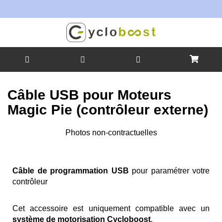
Allez
au
Câble USB pour Moteurs
contenu
Magic Pie (contrôleur externe)
Skip
Photos non-contractuelles
to
Skip
the
to
end
the
Câble de programmation USB
pour paramétrer votre
of
beginning
contrôleur
the
of
images
the
gallery
images
Cet accessoire est uniquement compatible avec un
gallery
système de motorisation Cycloboost
.