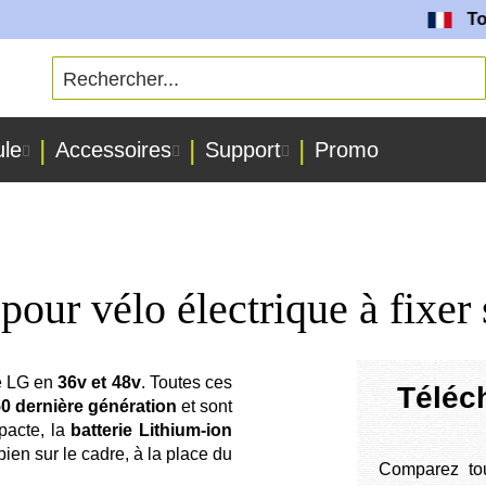
Toute
ule
Accessoires
Support
Promo
 pour vélo électrique à fixer 
e LG en
36v et 48v
. Toutes ces
Téléch
0 dernière génération
et sont
pacte, la
batterie Lithium-ion
bien sur le cadre, à la place du
Comparez to