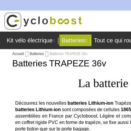
ont fabriquées dans nos ateliers !
Allez
au
contenu
Kit vélo électrique
Batteries
Tout ce qui ro
Accueil
Batteries
Batteries TRAPEZE 36v
Batteries TRAPEZE 36v
La batterie
Découvrez les nouvelles
batteries Lithium-ion
Trapèz
batteries Lithium-ion
sont composées de cellules
1865
assemblées en France par Cycloboost. Légère et com
en coffret rigide PVC en forme de trapèze, se fixe aussi 
porte bidon que sur le porte bagage.