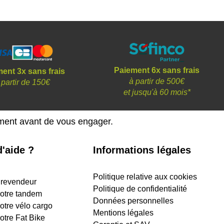
Paiement 6x sans frais
ent 3x sans frais
à partir de 500€
 partir de 150€
et
jusqu'à 60 mois*
ement avant de vous engager.
'aide ?
Informations légales
Politique relative aux cookies
 revendeur
Politique de confidentialité
 votre tandem
Données personnelles
votre vélo cargo
Mentions légales
votre Fat Bike