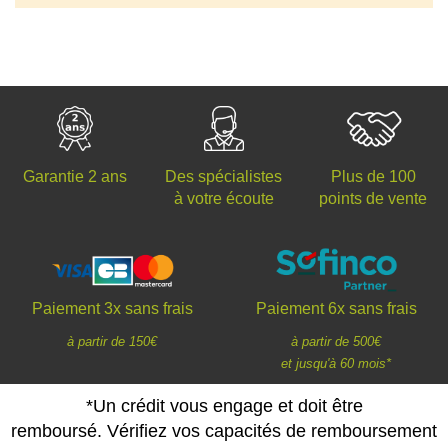
Des spécialistes
Plus de 100
Garantie 2 ans
à votre écoute
points de vente
Paiement 3x sans frais
Paiement 6x sans frais
à partir de 150€
à partir de 500€
et jusqu'à 60 mois*
*Un crédit vous engage et doit être
remboursé. Vérifiez vos capacités de remboursement