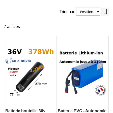
Pa
Trier par
ord
déc
7
articles
Batterie bouteille 36v
Batterie PVC - Autonomie