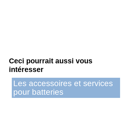
Cycloboost assure le service après-vente des
batteries depuis 10 ans.
Nous pouvons vous aider pour reconditionner ou
recycler votre ancienne batterie, qu'elle marche...
ou non !
Ceci pourrait aussi vous
intéresser
Les accessoires et services
pour batteries