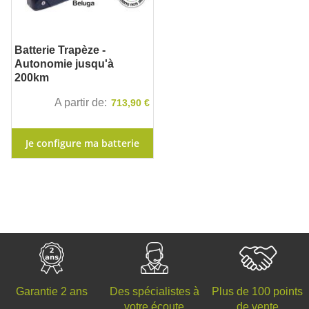
Batterie Trapèze -
Autonomie jusqu'à
200km
A partir de
713,90 €
Je configure ma batterie
Des spécialistes à
Plus de 100 points
Garantie 2 ans
votre écoute
de vente