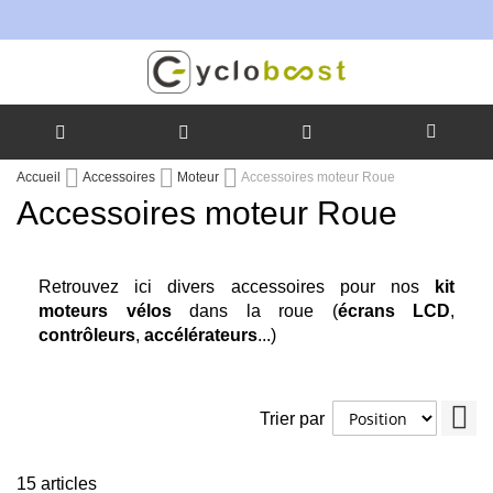
Allez
Accueil
Accessoires
Moteur
Accessoires moteur Roue
au
Accessoires moteur Roue
contenu
Retrouvez ici divers accessoires pour nos
kit
moteurs vélos
dans la roue (
écrans LCD
,
contrôleurs
,
accélérateurs
...)
Pa
Trier par
ord
déc
15
articles