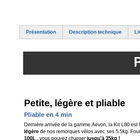
Skip
to
the
beginning
of
Présentation
Description technique
Li
the
images
gallery
Petite, légère et pliable
Pliable en 4 min
Dernière arrivée de la gamme Aevon, la Kit L80 est l
légère
de nos remorques vélos avec ses 5.5kg. Fou
100L
, vous pouvez charger
jusqu'à 35kg !