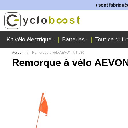
Toutes nos batteries sont fabriquées dans 
Allez
au
contenu
Kit vélo électrique
Batteries
Tout ce qui r
Accueil
Remorque à vélo AEVON KIT L80
Remorque à vélo AEVON
Skip
to
the
end
of
the
images
gallery