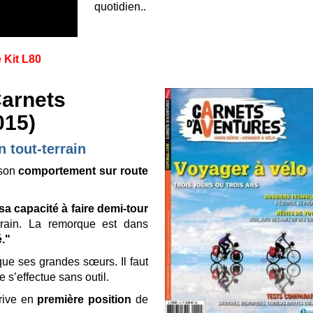
quotidien..
 Kit L80
Carnets
015)
 tout-terrain
 son
comportement sur route
sa capacité à faire demi-tour
rrain. La remorque est dans
."
ue ses grandes sœurs. Il faut
te s’effectue sans outil.
rrive en
première position
de