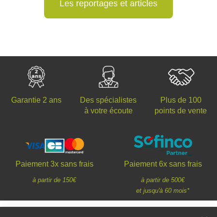
Les reportages et articles
Des spécialistes
Plus de 100
Garantie 2 ans
à votre écoute
points de vente
Paiement 3x sans frais
Paiement 6x sans frais
à partir de 150€
à partir de 500€
et jusqu'à 60 mois*
*Un crédit vous engage et doit être