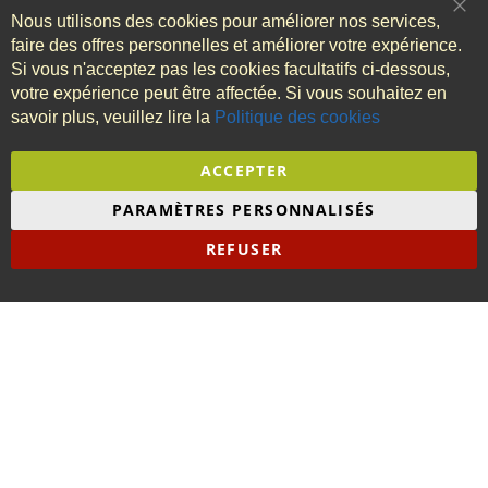
remboursé. Vérifiez vos capacités de remboursement
Nous utilisons des cookies pour améliorer nos services,
Clo
avant de vous engager.
Coo
faire des offres personnelles et améliorer votre expérience.
Bar
Si vous n'acceptez pas les cookies facultatifs ci-dessous,
votre expérience peut être affectée. Si vous souhaitez en
Nos engagements
savoir plus, veuillez lire la
Politique des cookies
Produits et services
ACCEPTER
Mon compte
PARAMÈTRES PERSONNALISÉS
Besoin d'aide ?
REFUSER
Informations légales
Copyright © 2009-aujourd'hui - Tous droits réservés