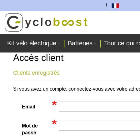
tteries sont fabriquées dans nos ateliers !
Allez
au
contenu
Kit vélo électrique
Batteries
Tout ce qui r
Accès client
Clients enregistrés
Si vous avez un compte, connectez-vous avec votre adre
Email
Mot de
passe