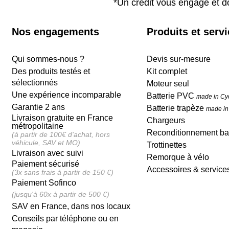
*Un crédit vous engage et d
Nos engagements
Produits et serv
Qui sommes-nous ?
Devis sur-mesure
Des produits testés et
Kit complet
sélectionnés
Moteur seul
Une expérience incomparable
Batterie PVC
made in Cy
Garantie 2 ans
Batterie trapèze
made in
Livraison gratuite en France
Chargeurs
métropolitaine
Reconditionnement bat
(à partir de 100€ d'achat, hors
véhicule, SAV et MO)
Trottinettes
Livraison avec suivi
Remorque à vélo
Paiement sécurisé
Accessoires & service
(3x sans frais à partir de 150 €)
Paiement Sofinco
(jusqu'à 60x à partir de 500 €)
SAV en France, dans nos locaux
Conseils par téléphone ou en