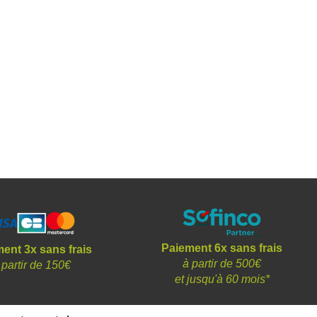
Paiement 6x sans frais
ent 3x sans frais
à partir de 500€
 partir de 150€
et
jusqu'à 60 mois*