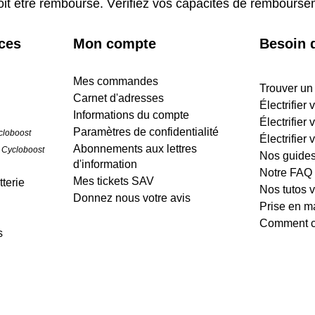
oit être remboursé. Vérifiez vos capacités de rembours
ices
Mon compte
Besoin d
Mes commandes
Trouver un
Carnet d'adresses
Électrifier
Informations du compte
Électrifier 
Paramètres de confidentialité
cloboost
Électrifier 
Abonnements aux lettres
 Cycloboost
Nos guide
d'information
Notre FAQ
Mes tickets SAV
terie
Nos tutos 
Donnez nous votre avis
Prise en m
Comment cr
s