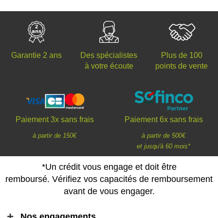
Des spécialistes
Plus de 100
Garantie 2 ans
à votre écoute
points de vente
Paiement 3x sans frais
Paiement 6x sans frais
à partir de 150€
à partir de 500€
et jusqu'à 60 mois*
*Un crédit vous engage et doit être
remboursé. Vérifiez vos capacités de remboursement
avant de vous engager.
Nos engagements