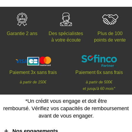
Des spécialistes
Plus de 100
Garantie 2 ans
à votre écoute
points de vente
Paiement 3x sans frais
Paiement 6x sans frais
à partir de 150€
à partir de 500€
et jusqu'à 60 mois*
*Un crédit vous engage et doit être
remboursé. Vérifiez vos capacités de remboursement
avant de vous engager.
Nos engagements