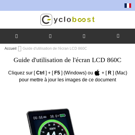
Toutes 
Allez
Accueil
Guide d'utilisation de l'écran LCD 860C
au
Guide d'utilisation de l'écran LCD 860C
contenu
Cliquez sur [
Ctrl
] + [
F5
] (Windows) ou
+ [
R
] (Mac)
pour mettre à jour les images de ce document