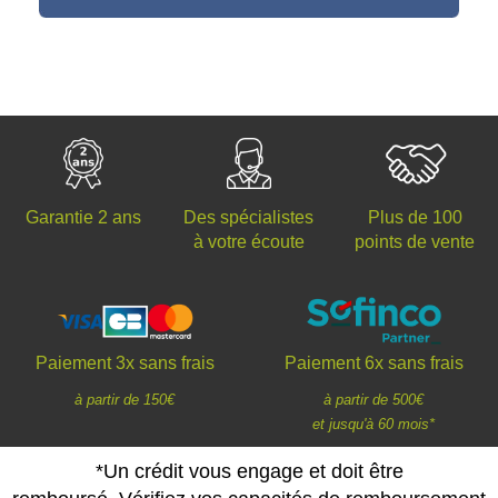
Des spécialistes
Plus de 100
Garantie 2 ans
à votre écoute
points de vente
Paiement 3x sans frais
Paiement 6x sans frais
à partir de 150€
à partir de 500€
et jusqu'à 60 mois*
*Un crédit vous engage et doit être