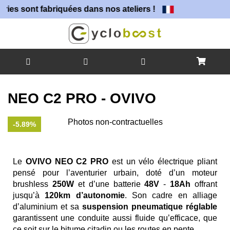
t fabriquées dans nos ateliers !
Allez
au
NEO C2 PRO - OVIVO
contenu
Skip
Photos non-contractuelles
-5.89%
to
Skip
the
to
end
the
Le
OVIVO NEO C2
PRO
est un vélo électrique pliant
of
beginning
pensé pour l’aventurier urbain, doté d’un moteur
the
of
brushless
250W
et d’une batterie
48V
-
18Ah
offrant
images
the
jusqu’à
120km d’autonomie
. Son cadre en alliage
gallery
images
d’aluminium et sa
suspension pneumatique réglable
gallery
garantissent une conduite aussi fluide qu’efficace, que
ce soit sur le bitume citadin ou les routes en pente.