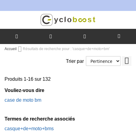
Allez
Accueil
Résultats de recherche pour : 'casque+de+moto+bm'
au
Pa
contenu
Trier par
ord
cro
Produits
1
-
16
sur
132
Vouliez-vous dire
case de moto bm
Termes de recherche associés
casque+de+moto+bms