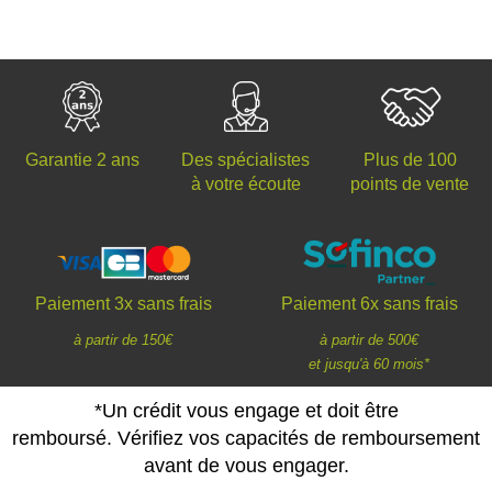
Des spécialistes
Plus de 100
Garantie 2 ans
à votre écoute
points de vente
Paiement 3x sans frais
Paiement 6x sans frais
à partir de 150€
à partir de 500€
et jusqu'à 60 mois*
*Un crédit vous engage et doit être
remboursé. Vérifiez vos capacités de remboursement
avant de vous engager.