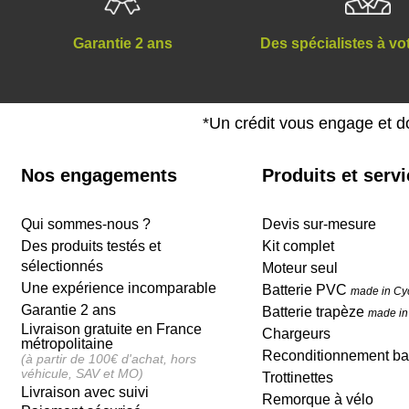
Des spécialistes à vo
Garantie 2 ans
*Un crédit vous engage et d
Nos engagements
Produits et serv
Qui sommes-nous ?
Devis sur-mesure
Des produits testés et
Kit complet
sélectionnés
Moteur seul
Une expérience incomparable
Batterie PVC
made in Cy
Garantie 2 ans
Batterie trapèze
made in
Livraison gratuite en France
Chargeurs
métropolitaine
Reconditionnement bat
(à partir de 100€ d'achat, hors
véhicule, SAV et MO)
Trottinettes
Livraison avec suivi
Remorque à vélo