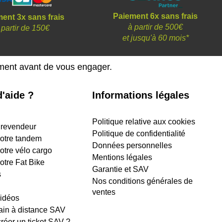
Paiement 6x sans frais
ent 3x sans frais
à partir de 500€
 partir de 150€
et
jusqu'à 60 mois*
ement avant de vous engager.
'aide ?
Informations légales
Politique relative aux cookies
 revendeur
Politique de confidentialité
 votre tandem
Données personnelles
votre vélo cargo
Mentions légales
votre Fat Bike
Garantie et SAV
s
Nos conditions générales de
ventes
vidéos
ain à distance SAV
éer un ticket SAV ?