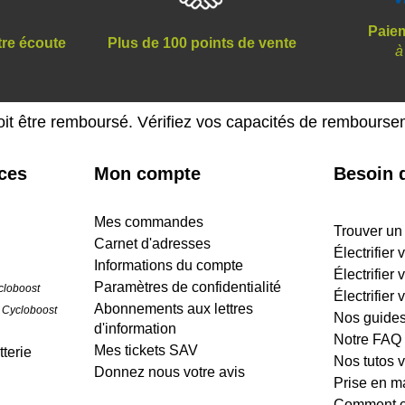
Paiem
tre écoute
Plus de 100 points de vente
à
oit être remboursé. Vérifiez vos capacités de rembours
ices
Mon compte
Besoin d
Mes commandes
Trouver un
Carnet d'adresses
Électrifier
Informations du compte
Électrifier 
Paramètres de confidentialité
cloboost
Électrifier 
Abonnements aux lettres
 Cycloboost
Nos guide
d'information
Notre FAQ
Mes tickets SAV
terie
Nos tutos 
Donnez nous votre avis
Prise en m
Comment cr