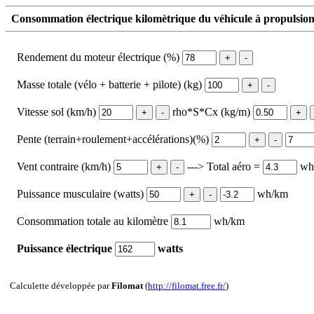
Consommation électrique kilomètrique du véhicule à propulsion 
Rendement du moteur électrique (%)
Masse totale (vélo + batterie + pilote) (kg)
Vitesse sol (km/h)
rho*S*Cx (kg/m)
Pente (terrain+roulement+accélérations)(%)
Vent contraire (km/h)
---> Total aéro =
wh
Puissance musculaire (watts)
wh/km
Consommation totale au kilomètre
wh/km
Puissance électrique
watts
Calculette développée par
Filomat
(
http://filomat.free.fr/
)