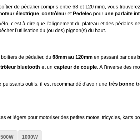
boîtier de pédalier compris entre 68 et 120 mm), vous trouvere
oteur électrique
,
contrôleur
et
Pedelec
pour
une parfaite in
 vélo, c'est à dire que l'alignement du plateau et des pédales 
êcher l'utilisation du (ou des) pignon(s) du haut.
boitiers de pédalier, du
68mm au 120mm
en passant par des
b
trôleur bluetooth
et un
capteur de couple
. A l'inverse des m
e puissants outils, il est recommandé d'avoir une
très bonne t
es et légers pour motoriser des petites motos, tricycles, karts pou
500W
1000W