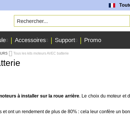
Toutes nos 
ule
Accessoires
Support
Promo
TEURS
Tous les kits moteurs AVEC batterie
tterie
oteurs à installer sur la roue arrière
. Le choix du moteur et
 et ont un rendement de plus de 80% : cela leur confère un bon 