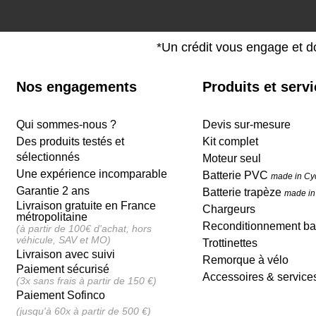
*Un crédit vous engage et d
Nos engagements
Produits et serv
Qui sommes-nous ?
Devis sur-mesure
Des produits testés et
Kit complet
sélectionnés
Moteur seul
Une expérience incomparable
Batterie PVC
made in Cy
Garantie 2 ans
Batterie trapèze
made in
Livraison gratuite en France
Chargeurs
métropolitaine
Reconditionnement bat
(à partir de 100€ d'achat, hors
véhicule, SAV et MO)
Trottinettes
Livraison avec suivi
Remorque à vélo
Paiement sécurisé
Accessoires & service
(3x sans frais à partir de 150 €)
Paiement Sofinco
(jusqu'à 60x à partir de 500 €)