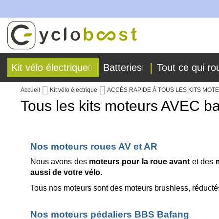
briquées dans nos ateliers !
Allez
au
contenu
Kit vélo électrique
Batteries
Tout ce qui ro
Accueil
Kit vélo électrique
ACCÈS RAPIDE À TOUS LES KITS MO
Tous les kits moteurs AVEC ba
Nos moteurs roues AV et AR
Nous avons des
moteurs pour la roue avant
et des
m
aussi de votre vélo
.
Tous nos moteurs sont des moteurs brushless, réductés
Nos moteurs pédaliers BBS Bafang