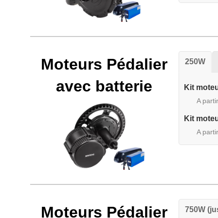
Moteurs Pédalier
250W
avec batterie
Kit mote
A parti
Kit mote
A parti
Moteurs Pédalier
750W (ju