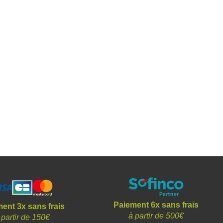
Paiement 6x sans frais
ent 3x sans frais
à partir de 500€
 partir de 150€