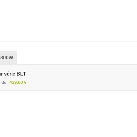
800W
r série BLT
r de
419,00 €