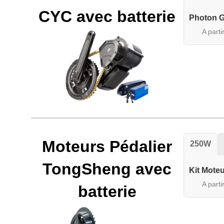
CYC avec batterie
Photon G
A parti
Moteurs Pédalier
250W
TongSheng avec
Kit Mote
A parti
batterie