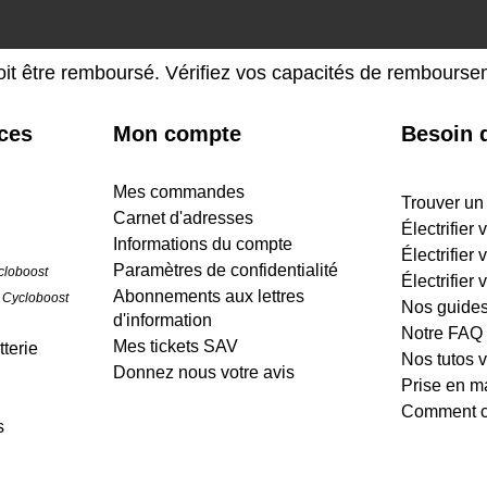
oit être remboursé. Vérifiez vos capacités de rembours
ices
Mon compte
Besoin d
Mes commandes
Trouver un
Carnet d'adresses
Électrifier
Informations du compte
Électrifier 
Paramètres de confidentialité
cloboost
Électrifier 
Abonnements aux lettres
 Cycloboost
Nos guide
d'information
Notre FAQ
Mes tickets SAV
terie
Nos tutos 
Donnez nous votre avis
Prise en m
Comment cr
s