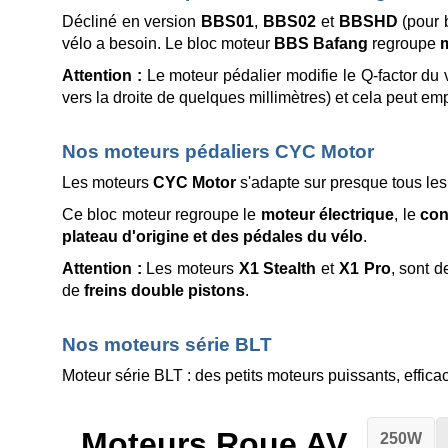
Décliné en version
BBS01
,
BBS02
et
BBSHD
(pour 
vélo a besoin. Le bloc moteur
BBS Bafang
regroupe
m
Attention :
Le moteur pédalier modifie le Q-factor du
vers la droite de quelques millimètres) et cela peut emp
Nos moteurs pédaliers CYC Motor
Les moteurs
CYC Motor
s'adapte sur presque tous les 
Ce bloc moteur regroupe le
moteur électrique
, le
con
plateau d'origine et des pédales du vélo
.
Attention :
Les moteurs
X1 Stealth
et
X1 Pro
, sont d
de
freins double pistons
.
Nos moteurs série BLT
Moteur série BLT : des petits moteurs puissants, efficac
Moteurs Roue AV
250W