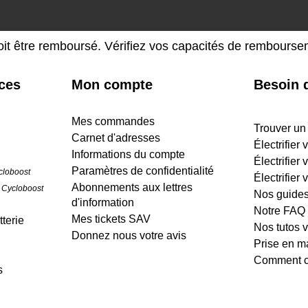
oit être remboursé. Vérifiez vos capacités de rembours
ices
Mon compte
Besoin d
Mes commandes
Trouver un
Carnet d'adresses
Électrifier
Informations du compte
Électrifier 
Paramètres de confidentialité
cloboost
Électrifier 
Abonnements aux lettres
 Cycloboost
Nos guide
d'information
Notre FAQ
Mes tickets SAV
terie
Nos tutos 
Donnez nous votre avis
Prise en m
Comment cr
s