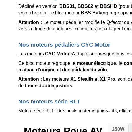
Décliné en version
BBS01
,
BBS02
et
BBSHD
(pour 
vélo a besoin. Le bloc moteur
BBS Bafang
regroupe
m
Attention :
Le moteur pédalier modifie le Q-factor du
vers la droite de quelques millimètres) et cela peut emp
Nos moteurs pédaliers CYC Motor
Les moteurs
CYC Motor
s'adapte sur presque tous les 
Ce bloc moteur regroupe le
moteur électrique
, le
con
plateau d'origine et des pédales du vélo
.
Attention :
Les moteurs
X1 Stealth
et
X1 Pro
, sont d
de
freins double pistons
.
Nos moteurs série BLT
Moteur série BLT : des petits moteurs puissants, efficac
Moteurs Roue AV
250W