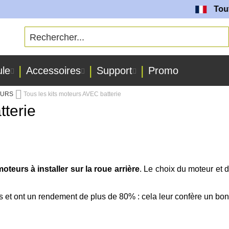
Toutes nos
ule
Accessoires
Support
Promo
TEURS
Tous les kits moteurs AVEC batterie
tterie
oteurs à installer sur la roue arrière
. Le choix du moteur et
 et ont un rendement de plus de 80% : cela leur confère un bon 