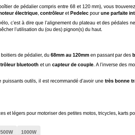
boîtier de pédalier compris entre 68 et 120 mm), vous trouvere
oteur électrique
,
contrôleur
et
Pedelec
pour
une parfaite in
 vélo, c'est à dire que l'alignement du plateau et des pédales 
êcher l'utilisation du (ou des) pignon(s) du haut.
boitiers de pédalier, du
68mm au 120mm
en passant par des
b
trôleur bluetooth
et un
capteur de couple
. A l'inverse des m
e puissants outils, il est recommandé d'avoir une
très bonne t
es et légers pour motoriser des petites motos, tricycles, karts pou
500W
1000W