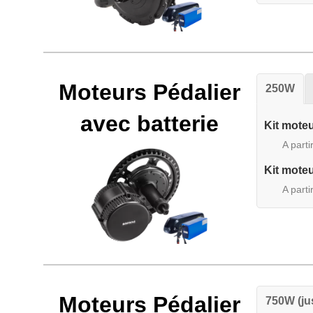
Moteurs Pédalier
250W
avec batterie
Kit mote
A parti
Kit mote
A parti
Moteurs Pédalier
750W (ju