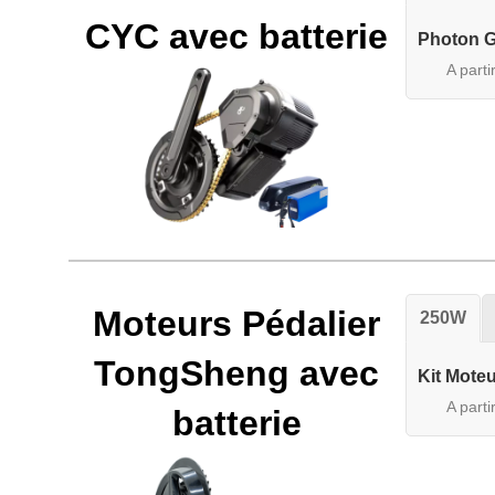
CYC avec batterie
Photon G
A parti
Moteurs Pédalier
250W
TongSheng avec
Kit Mote
A parti
batterie