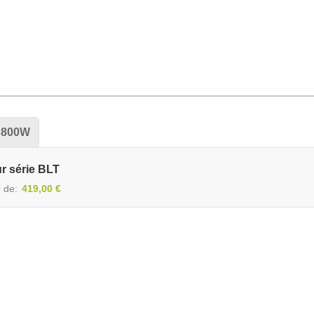
800W
r série BLT
r de
419,00 €