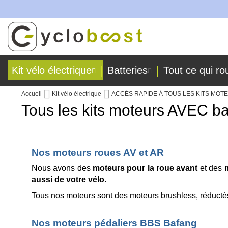
abriquées dans nos ateliers !
Allez
au
contenu
Kit vélo électrique
Batteries
Tout ce qui ro
Accueil
Kit vélo électrique
ACCÈS RAPIDE À TOUS LES KITS MO
Tous les kits moteurs AVEC ba
Nos moteurs roues AV et AR
Nous avons des
moteurs pour la roue avant
et des
m
aussi de votre vélo
.
Tous nos moteurs sont des moteurs brushless, réductés
Nos moteurs pédaliers BBS Bafang