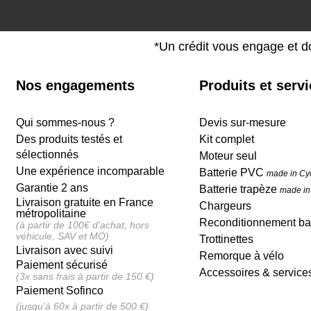
*Un crédit vous engage et d
Nos engagements
Produits et serv
Qui sommes-nous ?
Devis sur-mesure
Des produits testés et
Kit complet
sélectionnés
Moteur seul
Une expérience incomparable
Batterie PVC
made in Cy
Garantie 2 ans
Batterie trapèze
made in
Livraison gratuite en France
Chargeurs
métropolitaine
Reconditionnement bat
(à partir de 100€ d'achat, hors
véhicule, SAV et MO)
Trottinettes
Livraison avec suivi
Remorque à vélo
Paiement sécurisé
Accessoires & service
(3x sans frais à partir de 150 €)
Paiement Sofinco
(jusqu'à 60x à partir de 500 €)