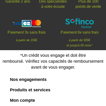
Des spécialistes
Plus de 100
Garantie 2 ans
à votre écoute
points de vente
Paiement 3x sans frais
Paiement 6x sans frais
à partir de 150€
à partir de 500€
et jusqu'à 60 mois*
*Un crédit vous engage et doit être
remboursé. Vérifiez vos capacités de remboursement
avant de vous engager.
Nos engagements
Produits et services
Mon compte