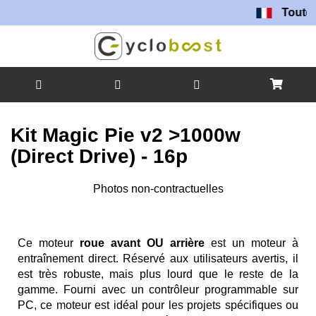
Toutes nos batte
Allez
au
Kit Magic Pie v2 >1000w
contenu
(Direct Drive) - 16p
Skip
Photos non-contractuelles
to
Skip
the
to
end
the
Ce moteur
roue avant OU arrière
est un moteur à
of
beginning
entraînement direct. Réservé aux utilisateurs avertis, il
the
of
est très robuste, mais plus lourd que le reste de la
images
the
gamme. Fourni avec un contrôleur programmable sur
gallery
images
PC, ce moteur est idéal pour les projets spécifiques ou
gallery