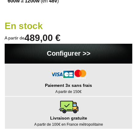
600w
à
1200w
(en
48v
)
En stock
489,00 €
A partir de
Configurer >>
Paiement 3x sans frais
A partir de 150€
Livraison gratuite
A partir de 100€ en France métropolitaine