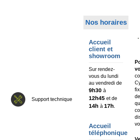
Nos horaires
Accueil
client et
showroom
P
v
Sur rendez-
co
vous du lundi
C
au vendredi de
fi
9h30
à
d
12h45
et de
Support technique
q
14h
17h
à
.
c
d
vo
Accueil
téléphonique
V