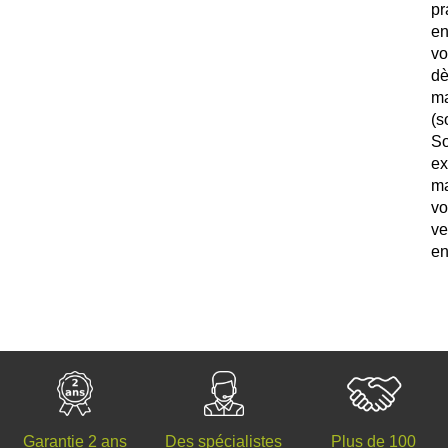
pr
e
vo
d
ma
(
S
e
m
v
ve
en
Des spécialistes
Plus de 100
Garantie 2 ans