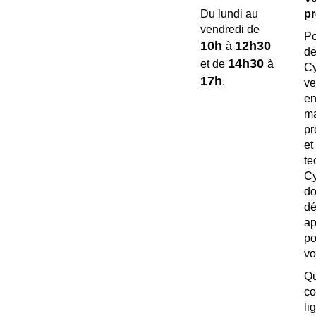
pr
Du lundi au
vendredi de
Po
10h
12h30
à
de
14h30
et de
à
C
17h
.
ve
e
ma
pr
e
te
Cy
d
dé
a
p
vo
c
l