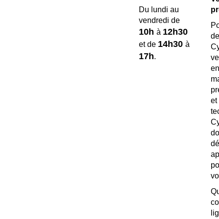
pr
Du lundi au
vendredi de
Po
10h
12h30
à
de
14h30
et de
à
C
17h
.
ve
e
ma
pr
e
te
Cy
d
dé
a
p
vo
c
l