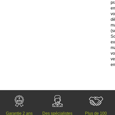
pr
e
vo
d
ma
(
S
e
m
v
ve
en
Des spécialistes
Plus de 100
Garantie 2 ans