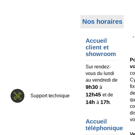
Nos horaires
Accueil
client et
showroom
P
v
Sur rendez-
co
vous du lundi
C
au vendredi de
fi
9h30
à
d
12h45
et de
Support technique
q
14h
17h
à
.
c
d
vo
Accueil
téléphonique
V