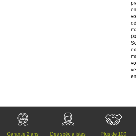
pr
e
vo
d
ma
(
S
e
m
v
ve
en
Des spécialistes
Plus de 100
Garantie 2 ans