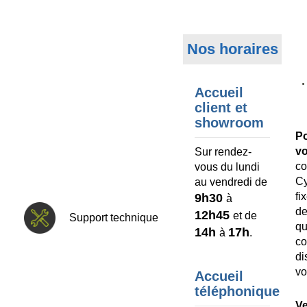
Nos horaires
Accueil
client et
showroom
P
v
Sur rendez-
co
vous du lundi
C
au vendredi de
fi
9h30
à
d
12h45
et de
Support technique
q
14h
17h
à
.
c
d
vo
Accueil
téléphonique
V