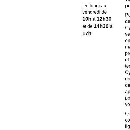
pr
Du lundi au
vendredi de
Po
10h
12h30
à
de
14h30
et de
à
C
17h
.
ve
e
ma
pr
e
te
Cy
d
dé
a
p
vo
c
l