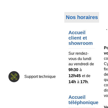
Nos horaires
Accueil
client et
showroom
P
v
Sur rendez-
co
vous du lundi
C
au vendredi de
fi
9h30
à
d
12h45
et de
Support technique
q
14h
17h
à
.
c
d
vo
Accueil
téléphonique
V