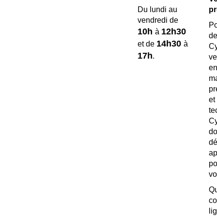
pr
Du lundi au
vendredi de
Po
10h
12h30
à
de
14h30
et de
à
C
17h
.
ve
e
ma
pr
e
te
Cy
d
dé
a
p
vo
c
l