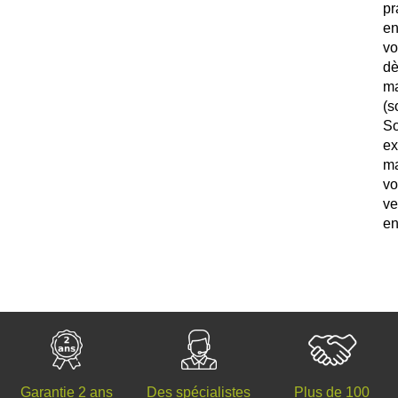
pr
e
vo
d
ma
(
S
e
m
v
ve
en
Des spécialistes
Plus de 100
Garantie 2 ans