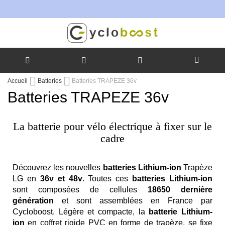
Allez
Accueil
Batteries
Batteries TRAPEZE 36v
au
Batteries TRAPEZE 36v
contenu
La batterie pour vélo électrique à fixer sur le
cadre
Découvrez les nouvelles
batteries Lithium-ion
Trapèze
LG en
36v et 48v
. Toutes ces
batteries Lithium-ion
sont composées de cellules
18650 dernière
génération
et sont assemblées en France par
Cycloboost. Légère et compacte, la
batterie Lithium-
ion
en coffret rigide PVC en forme de trapèze, se fixe